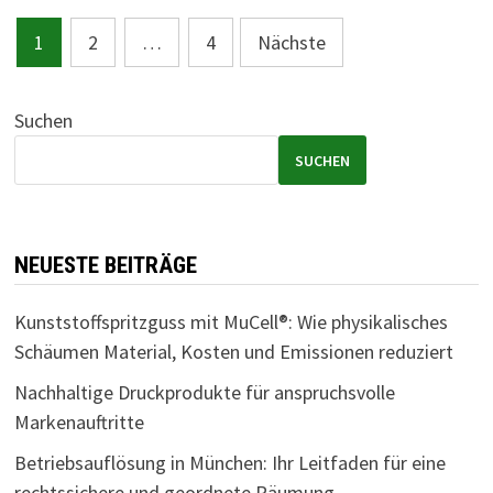
Seitennummerierung
1
2
…
4
Nächste
der
Beiträge
Suchen
SUCHEN
NEUESTE BEITRÄGE
Kunststoffspritzguss mit MuCell®: Wie physikalisches
Schäumen Material, Kosten und Emissionen reduziert
Nachhaltige Druckprodukte für anspruchsvolle
Markenauftritte
Betriebsauflösung in München: Ihr Leitfaden für eine
rechtssichere und geordnete Räumung