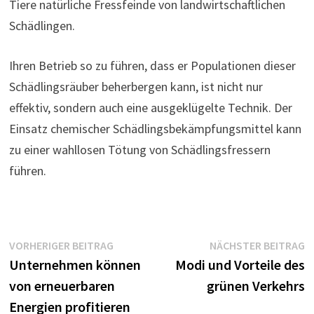
Tiere natürliche Fressfeinde von landwirtschaftlichen
Schädlingen.
Ihren Betrieb so zu führen, dass er Populationen dieser
Schädlingsräuber beherbergen kann, ist nicht nur
effektiv, sondern auch eine ausgeklügelte Technik. Der
Einsatz chemischer Schädlingsbekämpfungsmittel kann
zu einer wahllosen Tötung von Schädlingsfressern
führen.
Beitragsnavigation
Vorheriger
N
VORHERIGER BEITRAG
NÄCHSTER BEITRAG
Beitrag:
B
Unternehmen können
Modi und Vorteile des
von erneuerbaren
grünen Verkehrs
Energien profitieren