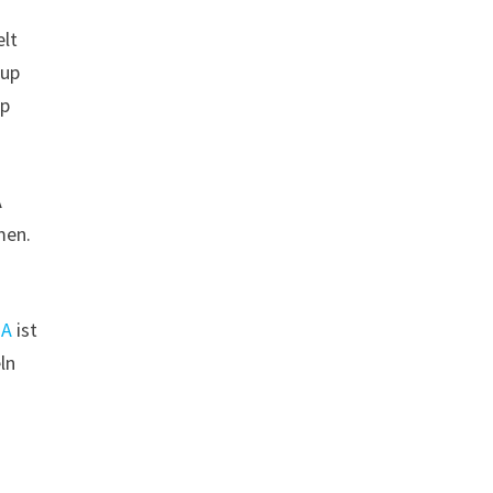
elt
-up
up
A
men.
 A
ist
ln