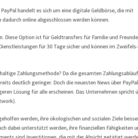
 PayPal handelt es sich um eine digitale Geldbörse, die mit
n dadurch online abgeschlossen werden können.
. Diese Option ist für Geldtransfers für Familie und Freund
ienstleistungen für 30 Tage sicher und können im Zweifels
achhaltige Zahlungsmethode? Da die gesamten Zahlungsabläu
bereits deutlich geringer. Doch die neuesten News über PayPa
geren Lösung für alle erscheinen. Das Unternehmen spricht 
twork).
holfen werden, ihre ökologischen und sozialen Ziele besse
ch dabei unterstützt werden, ihre finanziellen Fähigkeiten 
tments sind Investitionen, die mit der Absicht getätigt werd