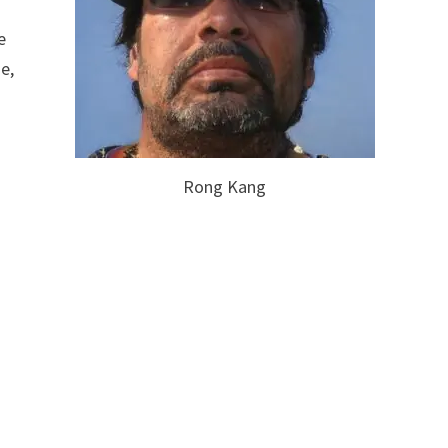
e
e,
Rong Kang